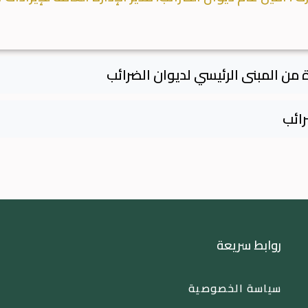
تواصل معنا
تلفون 183:7200555/0155771641